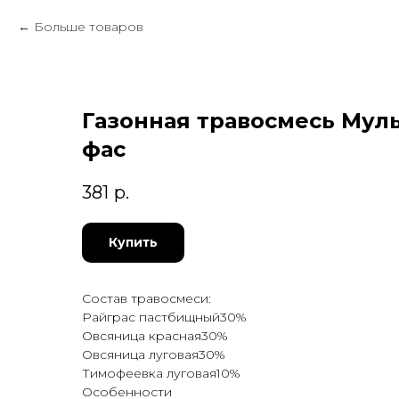
Больше товаров
Газонная травосмесь Муль
фас
381
р.
Купить
Состав травосмеси:
Райграс пастбищный30%
Овсяница красная30%
Овсяница луговая30%
Тимофеевка луговая10%
Особенности