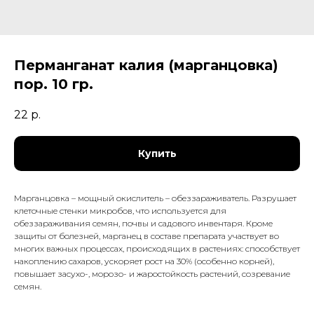
Перманганат калия (марганцовка)
пор. 10 гр.
22
р.
Купить
Марганцовка – мощный окислитель – обеззараживатель. Разрушает
клеточные стенки микробов, что используется для
обеззараживания семян, почвы и садового инвентаря. Кроме
защиты от болезней, марганец в составе препарата участвует во
многих важных процессах, происходящих в растениях: способствует
накоплению сахаров, ускоряет рост на 30% (особенно корней),
повышает засухо-, морозо- и жаростойкость растений, созревание
семян.