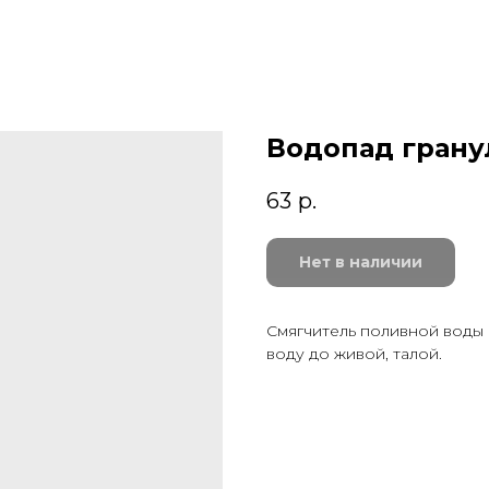
Водопад гранул
63
р.
Нет в наличии
Смягчитель поливной воды 
воду до живой, талой.