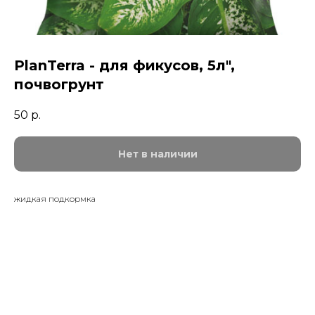
PlanTerra - для фикусов, 5л",
почвогрунт
50
р.
Нет в наличии
жидкая подкормка