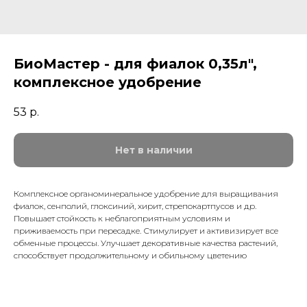
БиоМастер - для фиалок 0,35л",
комплексное удобрение
53
р.
Нет в наличии
Комплексное органоминеральное удобрение для выращивания
фиалок, сенполий, глоксиний, хирит, стрепокартпусов и др.
Повышает стойкость к неблагоприятным условиям и
приживаемость при пересадке. Стимулирует и активизирует все
обменные процессы. Улучшает декоративные качества растений,
способствует продолжительному и обильному цветению