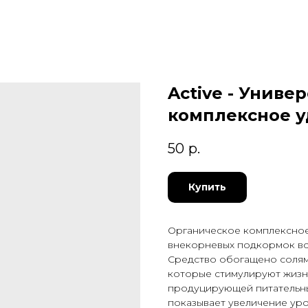
Active - Универ
комплексное 
50
р.
Купить
Органическое комплексное
внекорневых подкормок все
Средство обогащено солям
которые стимулируют жизн
продуцирующей питательн
показывает увеличение уро