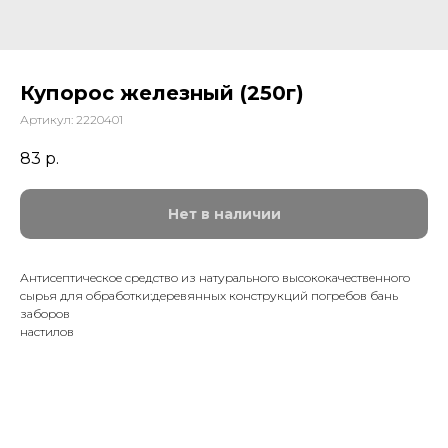
Купорос железный (250г)
Артикул:
2220401
83
р.
Нет в наличии
Антисептическое средство из натурального высококачественного
сырья для обработки:деревянных конструкций погребов бань
заборов
настилов