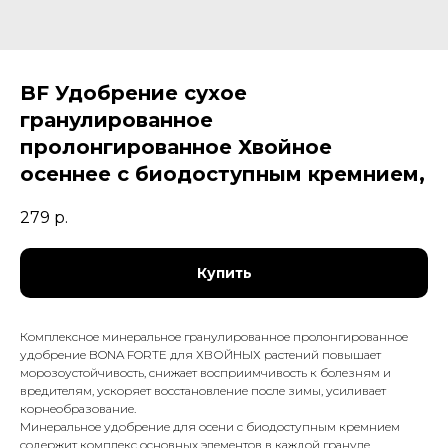
BF Удобрение сухое
гранулированное
пролонгированное Хвойное
осеннее с биодоступным кремнием,
279
р.
Купить
Комплексное минеральное гранулированное пролонгированное
удобрение BONA FORTE для ХВОЙНЫХ растений повышает
морозоустойчивость, снижает восприимчивость к болезням и
вредителям, ускоряет восстановление после зимы, усиливает
корнеобразование.
Минеральное удобрение для осени с биодоступным кремнием
содержит комплекс основных элементов в каждой грануле.