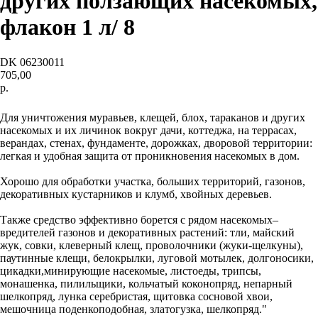
других ползающих насекомых,
флакон 1 л/ 8
DK 06230011
705,00
р.
Купить
Для уничтожения муравьев, клещей, блох, тараканов и других
насекомых и их личинок вокруг дачи, коттеджа, на террасах,
верандах, стенах, фундаменте, дорожках, дворовой территории:
легкая и удобная защита от проникновения насекомых в дом.
Хорошо для обработки участка, больших территорий, газонов,
декоративных кустарников и клумб, хвойных деревьев.
Также средство эффективно борется с рядом насекомых–
вредителей газонов и декоративных растений: тли, майский
жук, совки, клеверный клещ, проволочники (жуки‐щелкуны),
паутинные клещи, белокрылки, луговой мотылек, долгоносики,
цикадки,минирующие насекомые, листоеды, трипсы,
монашенка, пилильщики, кольчатый коконопряд, непарный
шелкопряд, лунка серебристая, щитовка сосновой хвои,
мешочница поденкоподобная, златогузка, шелкопряд."