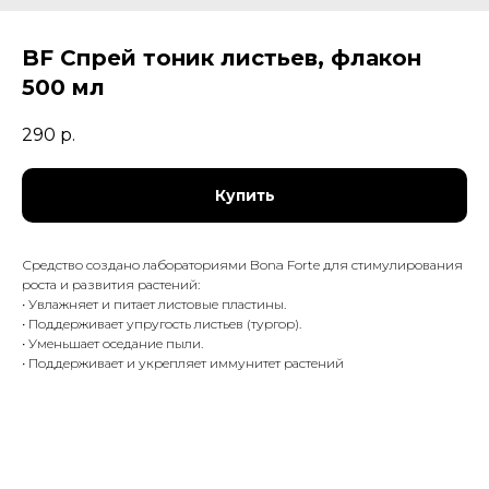
BF Спрей тоник листьев, флакон
500 мл
290
р.
Купить
Средство создано лабораториями Bona Forte для стимулирования
роста и развития растений:
• Увлажняет и питает листовые пластины.
• Поддерживает упругость листьев (тургор).
• Уменьшает оседание пыли.
• Поддерживает и укрепляет иммунитет растений