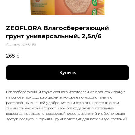
ZEOFLORA Влагосберегающий
грунт универсальный, 2,5л/6
Артикул:
ZF 0196
268
р.
Купить
Влагосберегающий грунт ZeoFlora изготовлен из пористых гранул
на основе природного цеолита, которые поглощают влагу с
растворёнными в ней удобрениями и отдают их растению, тем
самым стимулируя его рост. ZeoFlora содержит питательные
вещества, повышает стрессоустойчивость растений и обеспечивает
доступ воздуха к корням. Грунт подходит для всех видов растений.