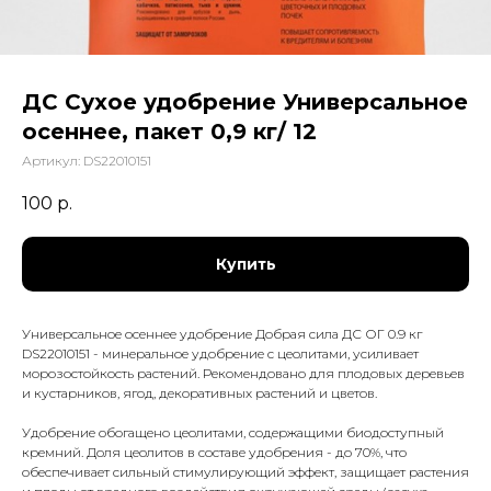
ДС Сухое удобрение Универсальное
осеннее, пакет 0,9 кг/ 12
Артикул:
DS22010151
100
р.
Купить
Универсальное осеннее удобрение Добрая сила ДС ОГ 0.9 кг
DS22010151 - минеральное удобрение с цеолитами, усиливает
морозостойкость растений. Рекомендовано для плодовых деревьев
и кустарников, ягод, декоративных растений и цветов.
Удобрение обогащено цеолитами, содержащими биодоступный
кремний. Доля цеолитов в составе удобрения - до 70%, что
обеспечивает сильный стимулирующий эффект, защищает растения