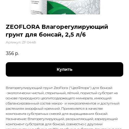
ZEOFLORA Влагорегулирующий
грунт для бонсай, 2,5 л/6
Артикул:
ZF 0448
356
р.
Купить
Влагорегулирующий грунт ZeoFlora ("ЦеоФлора") для бонсай
-экологически чистый, стерильный, лёгкий, пористый субстрат на
основе природного цеолитсодержащего минерала, имеющий
сбалансированный состав макро- и микроэлементов и доступный
растениям аморфный кремний. Применяется в качестве
компонента субстратных смесей для выращивания бонсай.
Назначение: Влагорегулирующий, разрыхляющий, аэрирующий
компонент субстратов для бонсай, совместно с другими