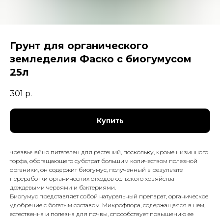
Грунт для органического
земледелия Фаско с биогумусом
25л
301
р.
Купить
чрезвычайно питателен для растений, поскольку, кроме низинного
торфа, обогащающего субстрат большим количеством полезной
органики, он содержит биогумус, полученный в результате
переработки органических отходов сельского хозяйства
дождевыми червями и бактериями.
Биогумус представляет собой натуральный препарат, органическое
удобрение с богатым составом. Микрофлора, содержащаяся в нем,
естественна и полезна для почвы, способствует повышению ее