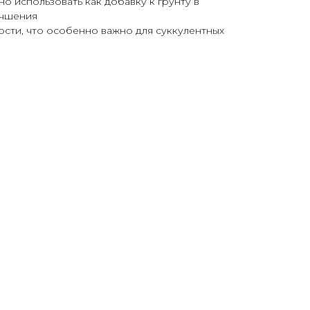
 использовать как добавку к грунту в
учшения
сти, что особенно важно для суккулентных