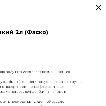
кий 2л (Фаско)
юю воду (это исключает возможность их
ухообмен (это препятствует закисанию грунта);
 с поверхности почвы (это важно для
ьмы, монстеры, диффенбахии, папоротники,
осить периоды вынужденной засухи.