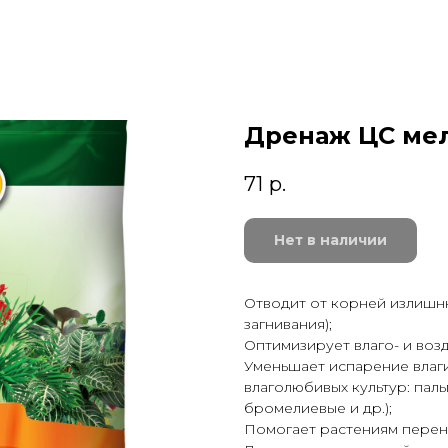
Дренаж ЦС мел
71
р.
Нет в наличии
Отводит от корней излишн
загнивания);
Оптимизирует влаго- и возд
Уменьшает испарение влаги
влаголюбивых культур: пал
бромелиевые и др.);
Помогает растениям перен