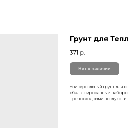
Грунт для Теп
371
р.
Нет в наличии
Универсальный грунт для в
сбалансированным набором
превосходными воздухо- и