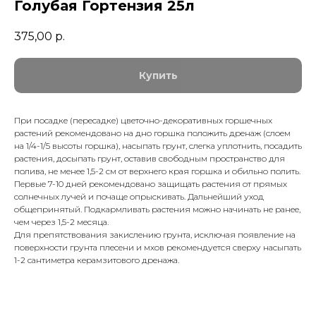
Голубая Гортензия 25л
375,00
р.
Купить
При посадке (пересадке) цветочно-декоративных горшечных
растений рекомендовано на дно горшка положить дренаж (слоем
на 1/4-1/5 высоты горшка), насыпать грунт, слегка уплотнить, посадить
растения, досыпать грунт, оставив свободным пространство для
полива, не менее 1,5-2 см от верхнего края горшка и обильно полить.
Первые 7-10 дней рекомендовано защищать растения от прямых
солнечных лучей и почаще опрыскивать. Дальнейший уход
общепринятый. Подкармливать растения можно начинать не ранее,
чем через 1,5-2 месяца.
Для препятствования закислению грунта, исключая появление на
поверхности грунта плесени и мхов рекомендуется сверху насыпать
1-2 сантиметра керамзитового дренажа.