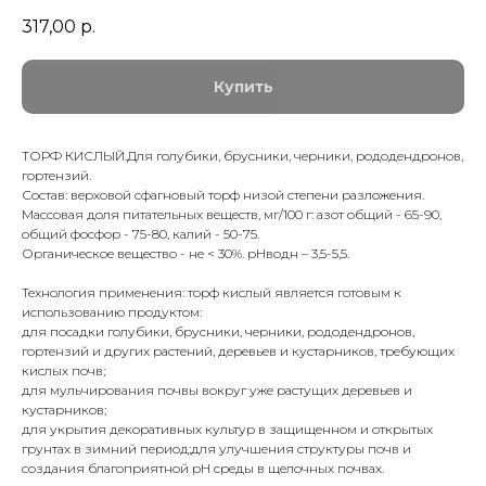
317,00
р.
Купить
ТОРФ КИСЛЫЙ.Для голубики, брусники, черники, рододендронов,
гортензий.
Состав: верховой сфагновый торф низой степени разложения.
Массовая доля питательных веществ, мг/100 г: азот общий - 65-90,
общий фосфор - 75-80, калий - 50-75.
Органическое вещество - не < 30%. рНводн – 3,5-5,5.
Технология применения: торф кислый является готовым к
использованию продуктом:
для посадки голубики, брусники, черники, рододендронов,
гортензий и других растений, деревьев и кустарников, требующих
кислых почв;
для мульчирования почвы вокруг уже растущих деревьев и
кустарников;
для укрытия декоративных культур в защищенном и открытых
грунтах в зимний период;для улучшения структуры почв и
создания благоприятной pH среды в щелочных почвах.