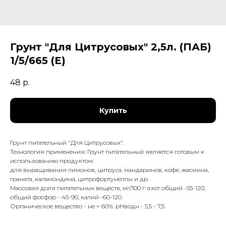
Грунт "Для Цитрусовых" 2,5л. (ПАБ)
1/5/665 (Е)
48
р.
Купить
Грунт питательный "Для Цитрусовых".
Технология применения: Грунт питательный является готовым к
использованию продуктом:
для выращивания лимонов, цитруса, мандаринов, кофе, жасмина,
граната, каламондина, цитрофортунеллы и др.
Массовая доля питательных веществ, мг/100 г: азот общий -55-120,
общий фосфор - 45-90, калий -60-120.
Органическое вещество - не < 60%. рНводн - 5,5 - 7,5.