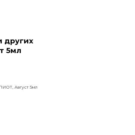
и других
т 5мл
ЛИОТ, Август 5мл