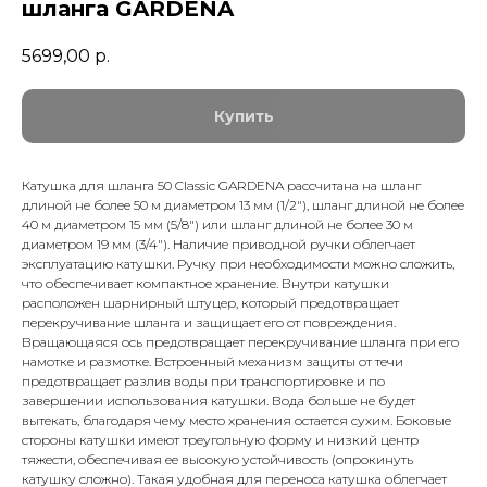
шланга GARDENA
5699,00
р.
Купить
Катушка для шланга 50 Classic GARDENA рассчитана на шланг
длиной не более 50 м диаметром 13 мм (1/2"), шланг длиной не более
40 м диаметром 15 мм (5/8") или шланг длиной не более 30 м
диаметром 19 мм (3/4"). Наличие приводной ручки облегчает
эксплуатацию катушки. Ручку при необходимости можно сложить,
что обеспечивает компактное хранение. Внутри катушки
расположен шарнирный штуцер, который предотвращает
перекручивание шланга и защищает его от повреждения.
Вращающаяся ось предотвращает перекручивание шланга при его
намотке и размотке. Встроенный механизм защиты от течи
предотвращает разлив воды при транспортировке и по
завершении использования катушки. Вода больше не будет
вытекать, благодаря чему место хранения остается сухим. Боковые
стороны катушки имеют треугольную форму и низкий центр
тяжести, обеспечивая ее высокую устойчивость (опрокинуть
катушку сложно). Такая удобная для переноса катушка облегчает