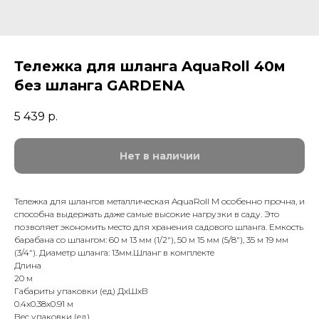
Тележка для шланга AquaRoll 40м
без шланга GARDENA
5 439
р.
Нет в наличии
Тележка для шлангов металлическая AquaRoll M особенно прочна, и
способна выдержать даже самые высокие нагрузки в саду. Это
позволяет экономить место для хранения садового шланга. Емкость
барабана со шлангом: 60 м 13 мм (1/2"), 50 м 15 мм (5/8"), 35 м 19 мм
(3/4"). Диаметр шланга: 13мм.Шланг в комплекте
Длина
20 м
Габариты упаковки (ед) ДхШхВ
0.4x0.38x0.91 м
Вес упаковки (ед)