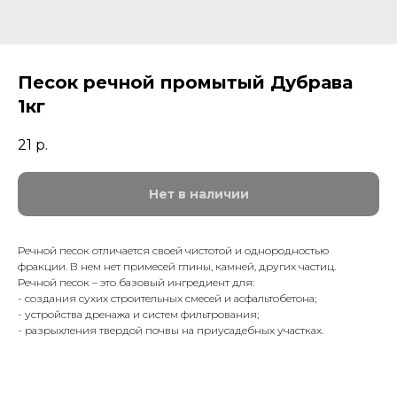
Песок речной промытый Дубрава
1кг
21
р.
Нет в наличии
Речной песок отличается своей чистотой и однородностью
фракции. В нем нет примесей глины, камней, других частиц.
Речной песок – это базовый ингредиент для:
- создания сухих строительных смесей и асфальтобетона;
- устройства дренажа и систем фильтрования;
- разрыхления твердой почвы на приусадебных участках.