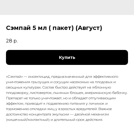
Сэмпай 5 мл ( пакет) (Август)
28
р.
Купить
«Сэмпай» — инсектицид, предназначенный для эффективного
уничтожения грызущих и сосущих насекомых на плодовых и
овощных культурах. Состав быстро действует на яблонную
плодожорку, листоверток, льняных блошек, американскую бабочку.
Препарат не только уничтожает, но и обладает отпугивающим
эффектом, приводит к подавлению питания у личинок и
торможению откладки яиц у взрослых вредителей. Важное
достоинство концентрата эмульсии — двойной механизм
(кишечный/контактный) и длительный срок действия.