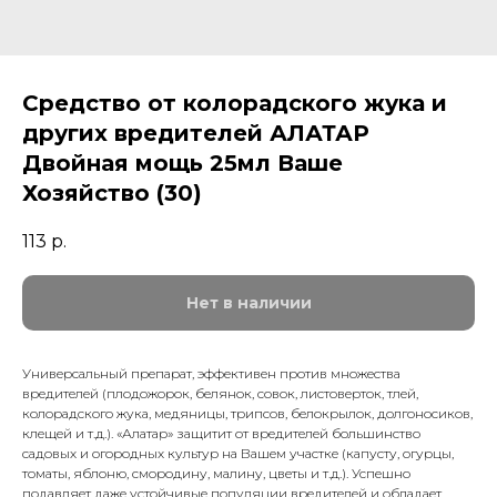
Средство от колорадского жука и
других вредителей АЛАТАР
Двойная мощь 25мл Ваше
Хозяйство (30)
113
р.
Нет в наличии
Универсальный препарат, эффективен против множества
вредителей (плодожорок, белянок, совок, листоверток, тлей,
колорадского жука, медяницы, трипсов, белокрылок, долгоносиков,
клещей и т.д.). «Алатар» защитит от вредителей большинство
садовых и огородных культур на Вашем участке (капусту, огурцы,
томаты, яблоню, смородину, малину, цветы и т.д.). Успешно
подавляет даже устойчивые популяции вредителей и обладает