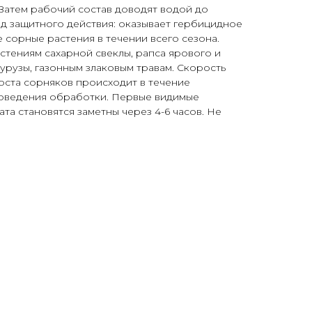
Затем рабочий состав доводят водой до
д защитного действия: оказывает гербицидное
е сорные растения в течении всего сезона.
стениям сахарной свеклы, рапса ярового и
курузы, газонным злаковым травам. Скорость
оста сорняков происходит в течение
роведения обработки. Первые видимые
та становятся заметны через 4-6 часов. Не