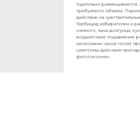
тщательно размешивается. 
требуемого объема. Перио
действие на чувствительны
Гербицид избирателен к ра
озимого, льна-долгунца, ку
воздействия: подавление р
нескольких часов после п
симптомы действия препара
фитотоксичен.