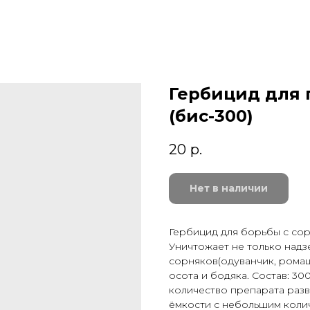
Гербицид для г
(бис-300)
20
р.
Нет в наличии
Гербицид для борьбы с сор
Уничтожает не только надз
сорняков(одуванчик, рома
осота и бодяка. Состав: 3
количество препарата разв
ёмкости с небольшим колич