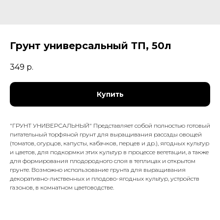
Грунт универсальный ТП, 50л
349
р.
Купить
"ГРУНТ УНИВЕРСАЛЬНЫЙ" Представляет собой полностью готовый
питательный торфяной грунт для выращивания рассады овощей
(томатов, огурцов, капусты, кабачков, перцев и др.), ягодных культур
и цветов, для подкормки этих культур в процессе вегетации, а также
для формирования плодородного слоя в теплицах и открытом
грунте. Возможно использование грунта для выращивания
декоративно-лиственных и плодово-ягодных культур, устройств
газонов, в комнатном цветоводстве.