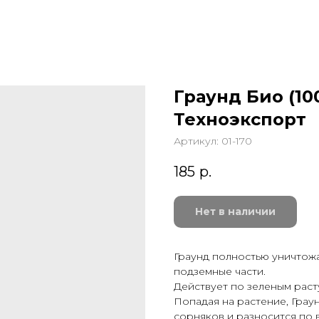
Граунд Био (10
Техноэкспорт
Артикул:
01-170
185
р.
Нет в наличии
Граунд полностью уничтожа
подземные части.
Действует по зеленым рас
Попадая на растение, Граун
сорняков и разносится по 