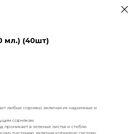
0 мл.) (40шт)
ет любые сорняки, включая их надземные и
тущим сорнякам.
д проникает в зеленые листья и стебли
всему растению, включая корневую систему.