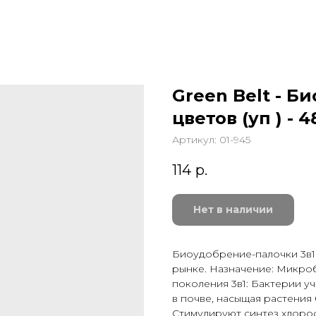
Green Belt - 
цветов (уп ) - 
Артикул:
01-945
114
р.
Нет в наличии
Биоудобрение-палочки 3в1 
рынке. Назначение: Микр
поколения 3в1: Бактерии у
в почве, насыщая растения
Стимулируют синтез хлоро