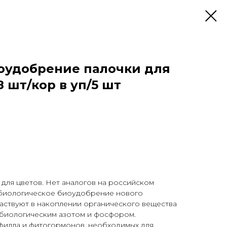
Биоудобрение палочки для
48 шт/кор в уп/5 шт
для цветов. Нет аналогов на российском
обиологическое биоудобрение нового
частвуют в накоплении органического вещества
 биологическим азотом и фосфором.
филла и фитогормонов, необходимых для