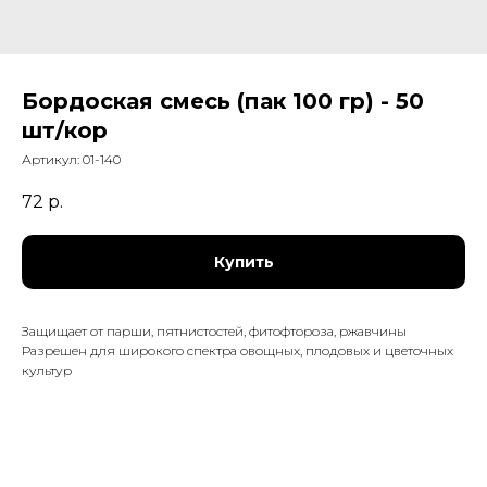
Бордоская смесь (пак 100 гр) - 50
шт/кор
Артикул:
01-140
72
р.
Купить
Защищает от парши, пятнистостей, фитофтороза, ржавчины
Разрешен для широкого спектра овощных, плодовых и цветочных
культур