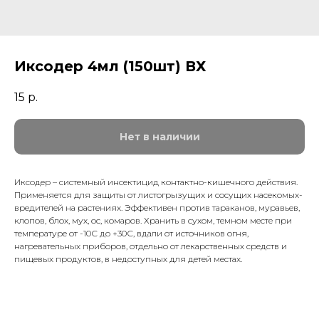
Иксодер 4мл (150шт) ВХ
15
р.
Нет в наличии
Иксодер – системный инсектицид контактно-кишечного действия.
Применяется для защиты от листогрызущих и сосущих насекомых-
вредителей на растениях. Эффективен против тараканов, муравьев,
клопов, блох, мух, ос, комаров. Хранить в сухом, темном месте при
температуре от -10С до +30С, вдали от источников огня,
нагревательных приборов, отдельно от лекарственных средств и
пищевых продуктов, в недоступных для детей местах.